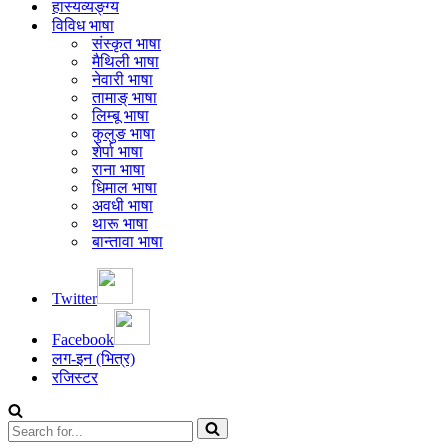
हास्यव्यङ्ग्य
विविध भाषा
संस्कृत भाषा
मैथिली भाषा
नेवारी भाषा
तामाङ् भाषा
लिम्बू भाषा
कुलुङ भाषा
शेर्पा भाषा
राना भाषा
धिमाल भाषा
अवधी भाषा
थारू भाषा
बान्तावा भाषा
Twitter
Facebook
लग-इन (भित्र)
रजिस्टर
Search
for...