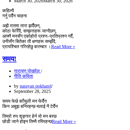
March 30, 2026
March 30, 2026
कहिल्यै
गर्नु पर्दैन चाहना
अझै रातमा तारा झर्दैछन्,
कोठा फेरिँदै, सम्झनाहरू जाग्दैछन्,
आफ्नै मनसँग एकोहोरो प्रश्न–प्रतिप्रश्न गर्दै,
उनीसँग बितेका ती क्षणहरू सम्झँदै,
कहिल्यै
प्रायश्चित गरिरहेछु बारम्बार ।
Read More »
समय!
नारायण पोखरेल
गीति कविता
by
narayan pokharel
September 28, 2025
समय फेर्छ काँचुली मन फेर्दैन
किन अबुझ बनिरहन्छ मलाई नै टेर्दैन
तिम्रो रुप शृङ्गार हेर्न यो मन बस्छ
समय!
छोडी जाने होइन तिम्मै रमिरहन्छ
Read More »