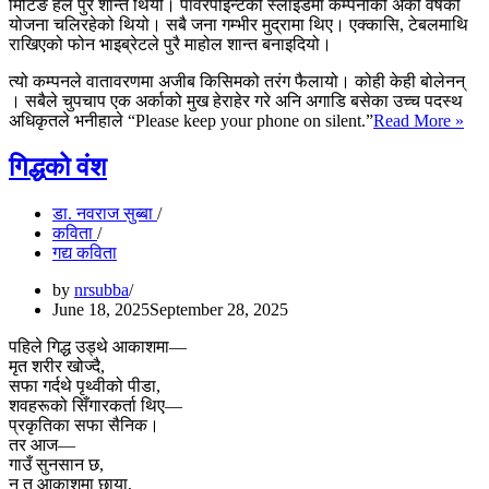
मिटिङ हल पुरै शान्त थियो। पावरपोइन्टको स्लाइडमा कम्पनीको अर्को वर्षको
योजना चलिरहेको थियो। सबै जना गम्भीर मुद्रामा थिए। एक्कासि, टेबलमाथि
राखिएको फोन भाइब्रेटले पुरै माहोल शान्त बनाइदियो।
त्यो कम्पनले वातावरणमा अजीब किसिमको तरंग फैलायो। कोही केही बोलेनन्
। सबैले चुपचाप एक अर्काको मुख हेराहेर गरे अनि अगाडि बसेका उच्च पदस्थ
एक
अधिकृतले भनीहाले “Please keep your phone on silent.”
Read More »
कल
गिद्धको वंश
डा. नवराज सुब्बा
कविता
गद्य कविता
by
nrsubba
June 18, 2025
September 28, 2025
पहिले गिद्ध उड्थे आकाशमा—
मृत शरीर खोज्दै,
सफा गर्दथे पृथ्वीको पीडा,
शवहरूको सिँगारकर्ता थिए—
प्रकृतिका सफा सैनिक।
तर आज—
गाउँ सुनसान छ,
न त आकाशमा छाया,