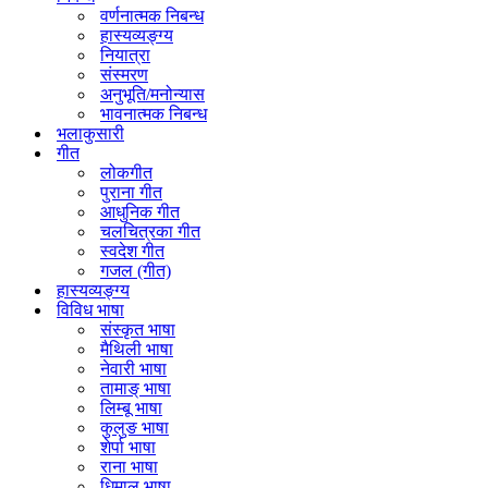
वर्णनात्मक निबन्ध
हास्यव्यङ्ग्य
नियात्रा
संस्मरण
अनुभूति/मनोन्यास
भावनात्मक निबन्ध
भलाकुसारी
गीत
लोकगीत
पुराना गीत
आधुनिक गीत
चलचित्रका गीत
स्वदेश गीत
गजल (गीत)
हास्यव्यङ्ग्य
विविध भाषा
संस्कृत भाषा
मैथिली भाषा
नेवारी भाषा
तामाङ् भाषा
लिम्बू भाषा
कुलुङ भाषा
शेर्पा भाषा
राना भाषा
धिमाल भाषा