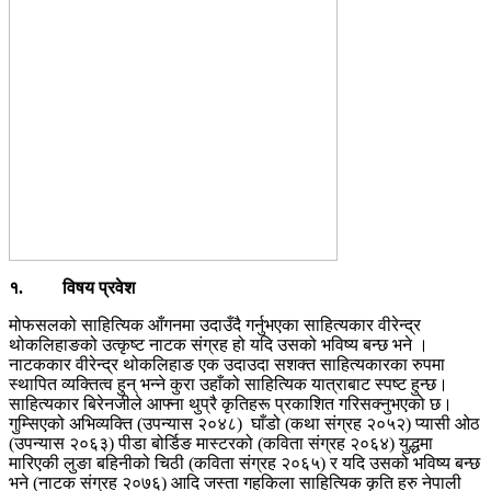
१
.
विषय
प्रवेश
मोफसलको साहित्यिक आँगनमा उदाउँदै गर्नुभएका साहित्यकार वीरेन्द्र
थोकलिहाङको उत्कृष्ट नाटक संग्रह हो यदि उसको भविष्य बन्छ भने ।
नाटककार वीरेन्द्र थोकलिहाङ एक उदाउदा सशक्त साहित्यकारका रुपमा
स्थापित व्यक्तित्व हुन् भन्ने कुरा उहाँको साहित्यिक यात्राबाट स्पष्ट हुन्छ।
साहित्यकार बिरेनजीले आफ्ना थुप्रै कृतिहरू प्रकाशित गरिसक्नुभएको छ।
गुम्सिएको अभिव्यक्ति (उपन्यास २०४८) घाँडो (कथा संग्रह २०५२) प्यासी ओठ
(उपन्यास २०६३) पीडा बोर्डिङ मास्टरको (कविता संग्रह २०६४) युद्धमा
मारिएकी लुङा बहिनीको चिठी (कविता संग्रह २०६५) र यदि उसको भविष्य बन्छ
भने (नाटक संग्रह २०७६) आदि जस्ता गहकिला साहित्यिक कृति हरु नेपाली