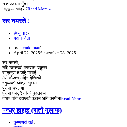
न त रूखमा गुँड।
गिद्धको
गिद्धहरू खोइ त?
Read More »
वंश
सर नमस्ते !
हेमकुमार
गद्य कविता
by
Hemkumar
April 22, 2025
September 28, 2025
सर नमस्ते,
उहि छात्रको तर्फबाट हजुरमा
सम्झनुस त उहि मलाई
मेरो नौ-दस महिनादेखिको
स्कुलको झोत्रो लुगामा
पुराना चपलमा
पुराना फाट्दै गरेको पुस्तकमा
सर
क्याप पनि हराएको कलम अनि कापीमा
Read More »
नमस्ते
!
पन्ध्र हाइकु (रातो गुलाफ)
कृष्णश्री राई