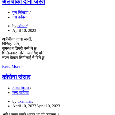
अलैंचीका दाना जस्तै
गुण सिंखडा
गद्य कविता
by
editor
April 10, 2023
अलैंचीका दाना जस्तै,
पिसिएर पनि,
सुगन्ध म तिम्रो बन्ने नै छु
क्षितिजबाट जति अकासिए पनि
नजर केवल तिमीलाई नै दिने छु ।
अलैंचीका
Read More »
दाना
जस्तै
कोरोना संसार
टीका मिलन
छन्द कविता
by
tikamilan
April 10, 2023
April 10, 2023
अहो ! सारा मान्छे थररर भए यो जगतमा ।