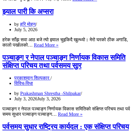
समुदायको
जात
झ्याल पारी कि अप्सरा
भ्वय
:
by
हरि मोहन
एक
July 5, 2026
सांस्कृतिक
संस्मरण
हरेक साँझ सवा आठ बजे त्यो झ्याल चुइकिदै खुल्थ्यो। मेरो घरको ठीक अगाडि,
र
झ्याल
कालो पर्खालको…
Read More »
ऐतिहासिक
पारी
अभिलेख”
कि
पञ्चाङ्ग र नेपाल पञ्चाङ्ग निर्णायक विकास समिति
अप्सरा
संक्षिप्त परिचय तथा पर्वसमय सुार
प्रकाशमान शिल्पकार
विविध-विधा
by
Prakashman Shrestha -Shilpakar
July 3, 2026
July 3, 2026
पञ्चाङ्ग र नेपाल पञ्चाङ्ग निर्णायक विकास समितिको संक्षिप्त परिचय तथा पर्व
पञ्चाङ्ग
समय सुधार पञ्चाङ्ग पञ्चाङ्ग…
Read More »
र
नेपाल
पर्वसमय सुधार राष्ट्रिय कार्यदल : एक संक्षिप्त परिचय
पञ्चाङ्ग