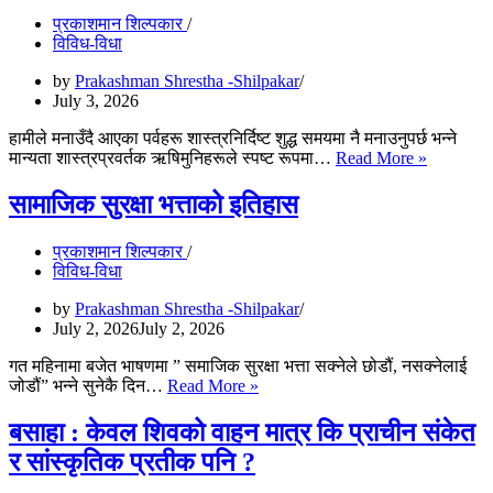
निर्णायक
प्रकाशमान शिल्पकार
विकास
विविध-विधा
समिति
संक्षिप्त
by
Prakashman Shrestha -Shilpakar
परिचय
July 3, 2026
तथा
पर्वसमय
हामीले मनाउँदै आएका पर्वहरू शास्त्रनिर्दिष्ट शुद्ध समयमा नै मनाउनुपर्छ भन्ने
सुार
पर्वसमय
मान्यता शास्त्रप्रवर्तक ऋषिमुनिहरूले स्पष्ट रूपमा…
Read More »
सुधार
राष्ट्रिय
सामाजिक सुरक्षा भत्ताको इतिहास
कार्यदल
:
प्रकाशमान शिल्पकार
एक
विविध-विधा
संक्षिप्त
परिचय
by
Prakashman Shrestha -Shilpakar
July 2, 2026
July 2, 2026
गत महिनामा बजेत भाषणमा ” समाजिक सुरक्षा भत्ता सक्नेले छोडौं, नसक्नेलाई
सामाजिक
जोडौं” भन्ने सुनेकै दिन…
Read More »
सुरक्षा
भत्ताको
बसाहा : केवल शिवको वाहन मात्र कि प्राचीन संकेत
इतिहास
र सांस्कृतिक प्रतीक पनि ?