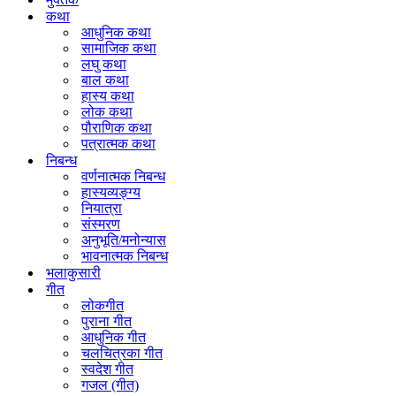
कथा
आधुनिक कथा
सामाजिक कथा
लघु कथा
बाल कथा
हास्य कथा
लोक कथा
पौराणिक कथा
पत्रात्मक कथा
निबन्ध
वर्णनात्मक निबन्ध
हास्यव्यङ्ग्य
नियात्रा
संस्मरण
अनुभूति/मनोन्यास
भावनात्मक निबन्ध
भलाकुसारी
गीत
लोकगीत
पुराना गीत
आधुनिक गीत
चलचित्रका गीत
स्वदेश गीत
गजल (गीत)