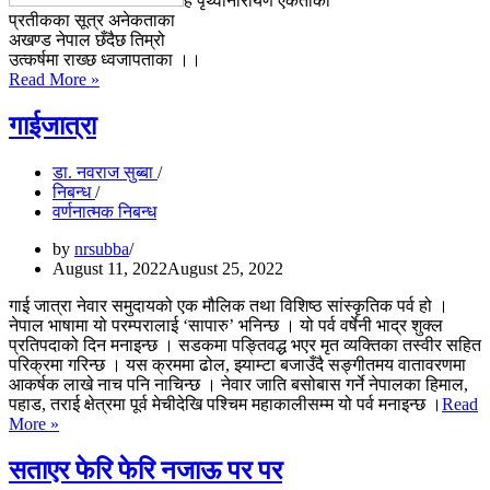
हे पृथ्वीनारायण एकताका
प्रतीकका सूत्र अनेकताका
अखण्ड नेपाल छँदैछ तिम्रो
उत्कर्षमा राख्छ ध्वजापताका ।।
राष्ट्र
Read More »
निर्माता
गाईजात्रा
डा. नवराज सुब्बा
निबन्ध
वर्णनात्मक निबन्ध
by
nrsubba
August 11, 2022
August 25, 2022
गाई जात्रा नेवार समुदायको एक मौलिक तथा विशिष्ठ सांस्कृतिक पर्व हो ।
नेपाल भाषामा यो परम्परालाई ‘सापारु’ भनिन्छ । यो पर्व वर्षेनी भाद्र शुक्ल
प्रतिपदाको दिन मनाइन्छ । सडकमा पङ्तिवद्ध भएर मृत व्यक्तिका तस्वीर सहित
परिक्रमा गरिन्छ । यस क्रममा ढोल, झ्याम्टा बजाउँदै सङ्गीतमय वातावरणमा
आकर्षक लाखे नाच पनि नाचिन्छ । नेवार जाति बसोबास गर्ने नेपालका हिमाल,
पहाड, तराई क्षेत्रमा पूर्व मेचीदेखि पश्चिम महाकालीसम्म यो पर्व मनाइन्छ ।
Read
गाईजात्रा
More »
सताएर फेरि फेरि नजाऊ पर पर