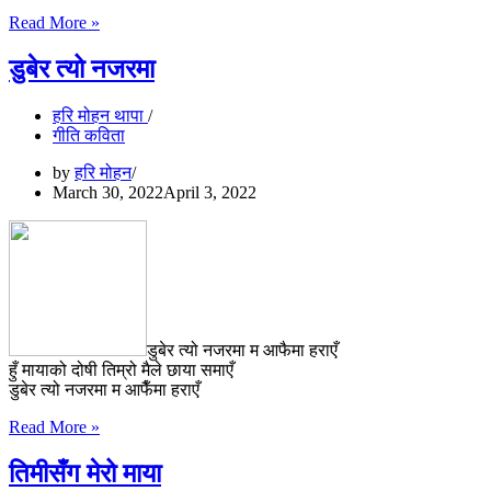
पुरस्कार
Read More »
वितरण
साथै
डुबेर त्यो नजरमा
पुस्तक
विमोचन
हरि मोहन थापा
कार्यक्रम
गीति कविता
सम्पन्न
by
हरि मोहन
March 30, 2022
April 3, 2022
डुबेर त्यो नजरमा म आफैमा हराएँ
हुँ मायाको दोषी तिम्रो मैले छाया समाएँ
डुबेर त्यो नजरमा म आफैँमा हराएँ
डुबेर
Read More »
त्यो
नजरमा
तिमीसँग मेरो माया