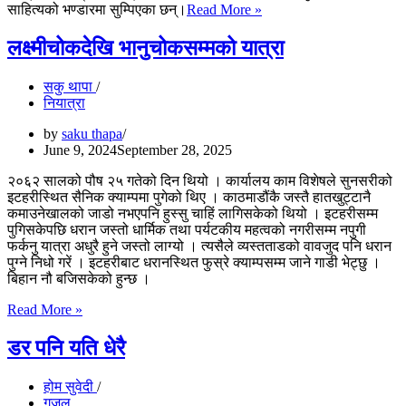
वीरेन्द्र
साहित्यको भण्डारमा सुम्पिएका छन्।
Read More »
थोकलिहाङको
नाटकीय
लक्ष्मीचोकदेखि भानुचोकसम्मको यात्रा
सृष्टिमाथि
मेरो
सकु थापा
दृष्टि
नियात्रा
by
saku thapa
June 9, 2024
September 28, 2025
२०६२ सालको पौष २५ गतेको दिन थियो । कार्यालय काम विशेषले सुनसरीको
इटहरीस्थित सैनिक क्याम्पमा पुगेको थिए । काठमाडौंकै जस्तै हातखुट्टानै
कमाउनेखालको जाडो नभएपनि हुस्सु चाहिं लागिसकेको थियो । इटहरीसम्म
पुगिसकेपछि धरान जस्तो धार्मिक तथा पर्यटकीय महत्वको नगरीसम्म नपुगी
फर्कनु यात्रा अधुरै हुने जस्तो लाग्यो । त्यसैले व्यस्तताडको वावजुद पनि धरान
पुग्ने निधो गरें । इटहरीबाट धरानस्थित फुस्रे क्याम्पसम्म जाने गाडी भेट्छु ।
बिहान नौ बजिसकेको हुन्छ ।
लक्ष्मीचोकदेखि
Read More »
भानुचोकसम्मको
यात्रा
डर पनि यति धेरै
होम सुवेदी
गजल