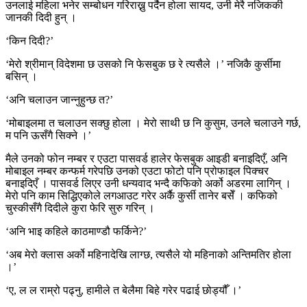
उनलाई महिला भनेर सम्बोधन गरिराख्नु पर्दैन होला सायद, उनी मेरै नजिककी
जानकी दिदी हुन् ।
‘किन दिदी?’
‘मेरो श्रीमान् विदेशमा छ उसको नि फेसबुक छ रे त्यसैले ।’ नजिकै कुर्सीमा
बसिन् ।
‘अनि चलाउन जान्नुहुन्छ त?’
‘मोबाइलमा त चलाउन सक्छु होला । मेरो साथी छ नि कुसुम, उनले चलाउने गर्छ,
म पनि ऊसँगै सिक्ने ।’
मैले उनको फोन नम्बर र एउटा पासवर्ड हालेर फेसबुक आइडी बनाइदिएँ, अनि
मोबाइल नम्बर कन्फर्म गरेपछि उनको एउटा फोटो पनि प्रोफाइल पिक्चर
बनाइदिएँ । पासवर्ड लिएर उनी धन्यवाद भन्दै कफिको अर्को अडरमा लागिन् ।
मेरो पनि काम सिद्धिएकोले लगआउट गरेर अर्कै कुर्सी तानेर बसेँ । कफिको
चुस्कीसँगै दिदीले कुरा फेरि सुरु गरिन् ।
‘अनि भाइ कहिले काठमाण्डौ फर्किने?’
‘अब मेरो क्लास अर्को महिनादेखि लाग्छ, त्यसैले यो महिनाको अन्तिमतिर होला
।’
‘ए, ल ल राम्रो पढ्नु, हामीले त बेलैमा बिहे गरेर पढाई छोड्यौँ ।’