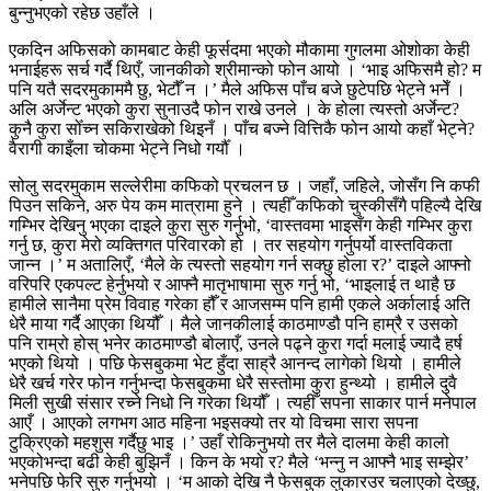
बुन्नुभएको रहेछ उहाँले ।
एकदिन अफिसको कामबाट केही फूर्सदमा भएको मौकामा गुगलमा ओशोका केही
भनाईहरू सर्च गर्दै थिएँ, जानकीको श्रीमान्को फोन आयो । ‘भाइ अफिसमै हो? म
पनि यतै सदरमुकाममै छु, भेटौँ न ।’ मैले अफिस पाँच बजे छुटेपछि भेट्ने भनेँ ।
अलि अर्जेन्ट भएको कुरा सुनाउदै फोन राखे उनले । के होला त्यस्तो अर्जेन्ट?
कुनै कुरा सोँच्न सकिराखेको थिइनँ । पाँच बज्ने वित्तिकै फोन आयो कहाँ भेट्ने?
वैरागी काइँला चोकमा भेट्ने निधो गर्यौँ ।
सोलु सदरमुकाम सल्लेरीमा कफिको प्रचलन छ । जहाँ, जहिले, जोसँग नि कफी
पिउन सकिने, अरु पेय कम मात्रामा हुने । त्यहीँ कफिको चुस्कीसँगै पहिल्यै देखि
गम्भिर देखिनु भएका दाइले कुरा सुरु गर्नुभो, ‘वास्तवमा भाइसँग केही गम्भिर कुरा
गर्नु छ, कुरा मेरो व्यक्तिगत परिवारको हो । तर सहयोग गर्नुपर्यो वास्तविकता
जान्न ।’ म अतालिएँ, ‘मैले के त्यस्तो सहयोग गर्न सक्छु होला र?’ दाइले आफ्नो
वरिपरि एकपल्ट हेर्नुभयो र आफ्नै मातृभाषामा सुरु गर्नु भो, ‘भाइलाई त थाहै छ
हामीले सानैमा प्रेम विवाह गरेका हौँ र आजसम्म पनि हामी एकले अर्कालाई अति
धेरै माया गर्दै आएका थियौँ । मैले जानकीलाई काठमाण्डौ पनि हाम्रै र उसको
पनि राम्रो होस् भनेर काठमाण्डौ बोलाएँ, उनले पढ्ने कुरा गर्दा मलाई ज्यादै हर्ष
भएको थियो । पछि फेसबुकमा भेट हुँदा साह्रै आनन्द लागेको थियो । हामीले
धेरै खर्च गरेर फोन गर्नुभन्दा फेसबुकमा धेरै सस्तोमा कुरा हुन्थ्यो । हामीले दुवै
मिली सुखी संसार रच्ने निधो नि गरेका थियौँ । त्यहीँ सपना साकार पार्न मनेपाल
आएँ । आएको लगभग आठ महिना भइसक्यो तर यो विचमा सारा सपना
टुक्रिएको महशुस गर्दैछु भाइ ।’ उहाँ रोकिनुभयो तर मैले दालमा केही कालो
भएकोभन्दा बढी केही बुझिनँ । किन के भयो र? मैले ‘भन्नु न आफ्नै भाइ सम्झेर’
भनेपछि फेरि सुरु गर्नुभयो । ‘म आको देखि नै फेसबुक लुकारउर चलाएको देख्छु,