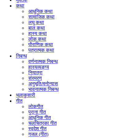
कथा
आधुनिक कथा
सामाजिक कथा
लघु कथा
बाल कथा
हास्य कथा
लोक कथा
पौराणिक कथा
पत्रात्मक कथा
निबन्ध
वर्णनात्मक निबन्ध
हास्यव्यङ्ग्य
नियात्रा
संस्मरण
अनुभूति/मनोन्यास
भावनात्मक निबन्ध
भलाकुसारी
गीत
लोकगीत
पुराना गीत
आधुनिक गीत
चलचित्रका गीत
स्वदेश गीत
गजल (गीत)