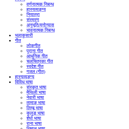
वर्णनात्मक निबन्ध
हास्यव्यङ्ग्य
नियात्रा
संस्मरण
अनुभूति/मनोन्यास
भावनात्मक निबन्ध
भलाकुसारी
गीत
लोकगीत
पुराना गीत
आधुनिक गीत
चलचित्रका गीत
स्वदेश गीत
गजल (गीत)
हास्यव्यङ्ग्य
विविध भाषा
संस्कृत भाषा
मैथिली भाषा
नेवारी भाषा
तामाङ् भाषा
लिम्बू भाषा
कुलुङ भाषा
शेर्पा भाषा
राना भाषा
धिमाल भाषा