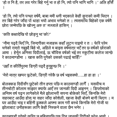
‘हो त नि है, तर लव गरेर बिहे गर्नु भा त हो नि, त्यो पनि भागि भागि ।’ अलि हाँसेँ
।
‘हो नि, त्यो पनि पन्ध्र वर्षमै, बाबा ममी धनी भएकाले केही कुराको कमी थिएन ।
तर बिहे गरेर जाँदा पो थाहा भयो अभाव भनेको त । त्यसमाथि बिहेको एक वर्षमै
छोरा जन्मेपछि के खोज्नु अरु त’ मज्जाले हासिन् ।
‘कति कक्षादेखि पो छोड्नु भा’को?’
‘नौमा पढ्दै थिएँ नि, जिन्दगीका मजाहरू कहाँ लुट्न पाइयो र त । फेरि प्रेम
भनेको राम्रो नबुझ्दै बिहे भो, अहिले म बाइस वर्षमात्र भएँ तर छ वर्षको छोराको
आमा । हेर्नून अनिसा दिदीलाई, ऊ चौविस वर्षको भई तर स्कुटीमा कलेज जान्छे
रे काठमाण्डौमा । खास कति पुगेको उसको पढाई चाहिँ?’
‘उहाँ त कीर्तिपुरमा डिग्री पढ्दै हुनुहुन्छ नि ।’
‘मेरो मात्र खप्पर फूटेको, डिग्री गरेकै छ वर्ष भइसक्यो…..हा हा हा ।’
बोलक्कड दिदीसँग छुटेको तीन हप्ता पछि म काठमाण्डौ लागेँ । यसवीच म
तीनचोटी कोलाम साइवर क्याफे आएँ तर जानकी दिदी आइनन् । डिप्लोमाको
अन्तिम वर्ष पढ्न लागेकोले मैले झोलाभरी सपना बोकेको थिएँ, किनकि मेरो
सहरबाट आउँदा होस् या सहर जाँदा कोशेली, खाजा केही बोक्ने बानी थिएन । म
घर आउँदा भाइ र बहिनी ढुक्कले आफ्ना काम गरी बस्थे किनकि मेरो गोजी या
झोलाबाट उनीहरूका लागि केही निस्कने वाला छैन भनेर ।
काठमाण्डौ पुगेको करिव छ महिनापछि एक दिन जानकी दिदीको फोन आयो ।