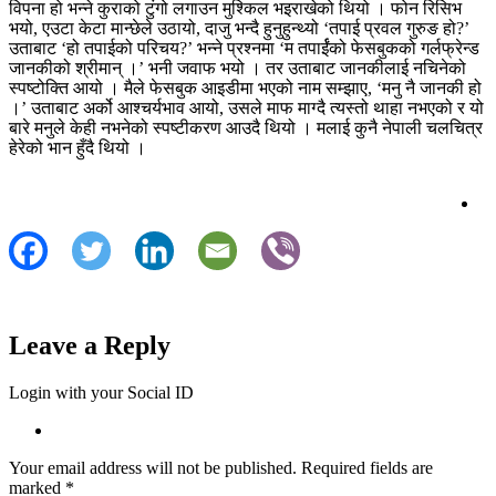
विपना हो भन्ने कुराको टुंगो लगाउन मुश्किल भइराखेको थियो । फोन रिसिभ
भयो, एउटा केटा मान्छेले उठायो, दाजु भन्दै हुनुहुन्थ्यो ‘तपाई प्रवल गुरुङ हो?’
उताबाट ‘हो तपाईको परिचय?’ भन्ने प्रश्नमा ‘म तपार्ईंको फेसबुकको गर्लफ्रेन्ड
जानकीको श्रीमान् ।’ भनी जवाफ भयो । तर उताबाट जानकीलाई नचिनेको
स्पष्टोक्ति आयो । मैले फेसबुक आइडीमा भएको नाम सम्झाए, ‘मनु नै जानकी हो
।’ उताबाट अर्को आश्चर्यभाव आयो, उसले माफ माग्दै त्यस्तो थाहा नभएको र यो
बारे मनुले केही नभनेको स्पष्टीकरण आउदै थियो । मलाई कुनै नेपाली चलचित्र
हेरेको भान हुँदै थियो ।
Leave a Reply
Login with your Social ID
Your email address will not be published.
Required fields are
marked
*