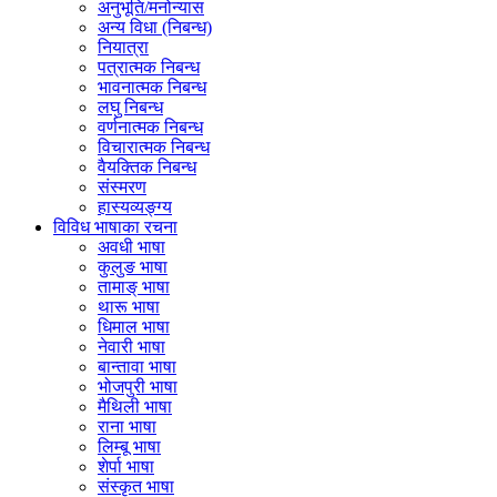
अनुभूति/मनोन्यास
अन्य विधा (निबन्ध)
नियात्रा
पत्रात्मक निबन्ध
भावनात्मक निबन्ध
लघु निबन्ध
वर्णनात्मक निबन्ध
विचारात्मक निबन्ध
वैयक्तिक निबन्ध
संस्मरण
हास्यव्यङ्ग्य
विविध भाषाका रचना
अवधी भाषा
कुलुङ भाषा
तामाङ् भाषा
थारू भाषा
धिमाल भाषा
नेवारी भाषा
बान्तावा भाषा
भोजपुरी भाषा
मैथिली भाषा
राना भाषा
लिम्बू भाषा
शेर्पा भाषा
संस्कृत भाषा