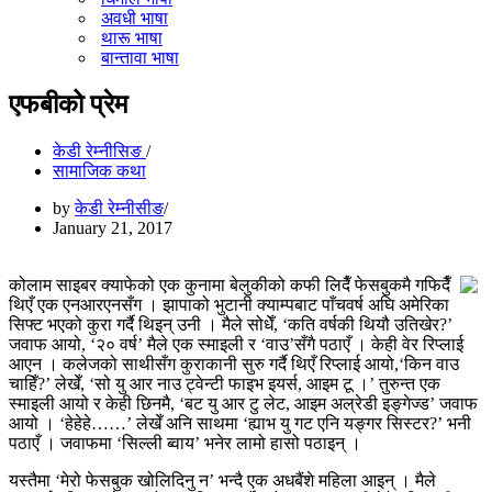
अवधी भाषा
थारू भाषा
बान्तावा भाषा
एफबीको प्रेम
केडी रेम्नीसिङ
सामाजिक कथा
by
केडी रेम्नीसीङ
January 21, 2017
कोलाम साइबर क्याफेको एक कुनामा बेलुकीको कफी लिदैँ फेसबुकमै गफिदैँ
थिएँ एक एनआरएनसँग । झापाको भुटानी क्याम्पबाट पाँचवर्ष अघि अमेरिका
सिफ्ट भएको कुरा गर्दै थिइन् उनी । मैले सोधेँ, ‘कति वर्षकी थियौ उतिखेर?’
जवाफ आयो, ‘२० वर्ष’ मैले एक स्माइली र ‘वाउ’सँगै पठाएँ । केही वेर रिप्लाई
आएन । कलेजको साथीसँग कुराकानी सुरु गर्दै थिएँ रिप्लाई आयो,‘किन वाउ
चाहिँ?’ लेखेँ, ‘सो यु आर नाउ ट्वेन्टी फाइभ इयर्स, आइम टू ।’ तुरुन्त एक
स्माइली आयो र केही छिनमै, ‘बट यु आर टु लेट, आइम अल्रेडी इङ्गेज्ड’ जवाफ
आयो । ‘हेहेहे……’ लेखेँ अनि साथमा ‘ह्याभ यु गट एनि यङ्गर सिस्टर?’ भनी
पठाएँ । जवाफमा ‘सिल्ली ब्वाय’ भनेर लामो हासो पठाइन् ।
यस्तैमा ‘मेरो फेसबुक खोलिदिनु न’ भन्दै एक अधबैंशे महिला आइन् । मैले