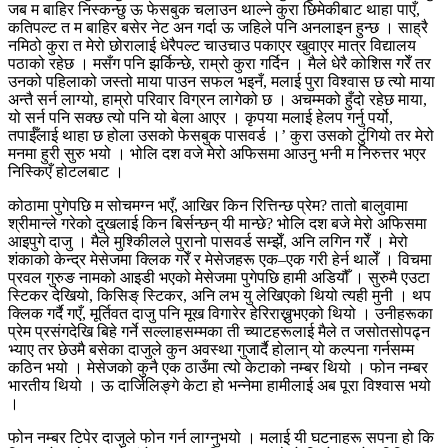
जब म बाहिर निस्कन्छु ऊ फेसबुक चलाउन थाल्ने कुरा छिमेकीबाट थाहा पाएँ,
कतिपल्ट त म बाहिर बसेर नेट अन गर्दा ऊ जहिले पनि अनलाइन हुन्छ । साह्रै
नमिठो कुरा त मेरो छोरालाई धेरैपल्ट चाउचाउ पकाएर खुवाएर मात्र विद्यालय
पठाको रहेछ । मसँग पनि झर्किन्छे, राम्रो कुरा गर्दिन । मैले धेरै कोशिस गरेँ तर
उनको पहिलाको जस्तो माया पाउन सफल भइनँ, मलाई पुरा विश्वास छ त्यो माया
अन्तै सर्न लाग्यो, हाम्रो परिवार विग्रन लागेको छ । अचम्मको हुँदो रहेछ माया,
यो सर्न पनि सक्छ त्यो पनि यो बेला आएर । कृपया मलाई हेलप गर्नु पर्यो,
तपाईँलाई थाहा छ होला उसको फेसबुक पासवर्ड ।’ कुरा उसको टुंगियो तर मेरो
मनमा हुरी सुरु भयो । भोलि दश वजे मेरो अफिसमा आउनु भनी म निरुत्तर भएर
निस्किएँ होटलबाट ।
कोठामा पुगेपछि म सोचमग्न भएँ, आखिर किन रित्तिन्छ प्रेम? तातो बालुवामा
श्रीमान्ले गरेको दुखलाई किन बिर्सन्छन् यी मान्छे? भोलि दश बजे मेरो अफिसमा
आइपुगे दाजु । मैले मुश्किीलले पुरानो पासवर्ड सम्झेँ, अनि लगिन गरेँ । मेरो
शंकाको केन्द्र मेसेजमा क्लिक गरेँ र मेसेजहरू एक–एक गरी हेर्न थालेँ । विचमा
प्रवल गुरुङ नामको आइडी भएको मेसेजमा पुगेपछि हामी अडियौँ । सुरुमै एउटा
स्टिकर देखियो, किसिङ् स्टिकर, अनि लभ यु लेखिएको थियो त्यही मुनी । थप
क्लिक गर्दै गएँ, मूर्तिवत दाजु पनि मूख विगारेर हेरिराख्नुभएको थियो । उनीहरूका
प्रेम प्रसंगदेखि बिहे गर्ने सल्लाहसम्मका ती च्याटहरूलाई मैले त जसोतसोपढ्न
भ्याए तर छेउमै बसेका दाजुले कुन अवस्था गुजार्दै होलान् यो कल्पना गर्नसम्म
कठिन भयो । मेसेजको कुनै एक ठाउँमा त्यो केटाको नम्बर थियो । फोन नम्बर
भारतीय थियो । ऊ दार्जिलिङ्गे केटा हो भन्नेमा हामीलाई अब पूरा विश्वास भयो
।
फोन नम्बर टिपेर दाजुले फोन गर्न लाग्नुभयो । मलाई यी घटनाहरू सपना हो कि