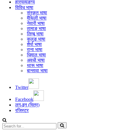
हास्यव्यङ्ग्य
विविध भाषा
संस्कृत भाषा
मैथिली भाषा
नेवारी भाषा
तामाङ् भाषा
लिम्बू भाषा
कुलुङ भाषा
शेर्पा भाषा
राना भाषा
धिमाल भाषा
अवधी भाषा
थारू भाषा
बान्तावा भाषा
Twitter
Facebook
लग-इन (भित्र)
रजिस्टर
Search
for...