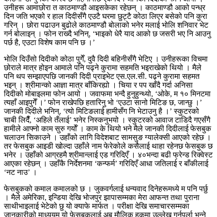
उनीहरू आमाछोरा त काठमाण्डौ आइसकेका रहेछन् । काठमाण्डौ आको पन्ध्र
दिन जति भएको र हाल दिदीसँगै एउटै घरमा छुट्टै कोठा लिएर बसेको पनि कुरा
गरिन् । छोरा पढाउन बुढोले काठमाण्डौ बोलाको भनेर मलाई भोलि शनिवार भेट
गर्न बोलाइन् । फोन राख्दै भनिन्, ‘भाइको धेरै याद आको छ जसरी भए नि आउनु
पर्छ है, एउटा विशेष काम पनि छ ।’
भोलि दिउँसो दिदीको कोठा पुगेँ, दुवै दिदी बहिनीसँगै भेटिए । उनीहरूका विचमा
छोराले मात्र होइन आमाले पनि पढ्ने कुरामा सहमति भइराखेको थियो । मैले
पनि थप सम्झाएपछि जानकी दिदी प्राइभेट एस.एल.सी. पढ्ने कुरामा सहमत
भइन् । श्रीमान्को आज्ञा मात्र बाँकिरह्यो । चिया र पप खाँदै गर्दा अनिसा
दिदीको मोबाइलमा फोन आयो । जवाफमा भन्दै हुनुहुन्थ्यो, ‘ओके, म १० मिनटमा
त्यहाँ आइपुगेँ ।’ फोन राखेपछि हतारिनु भो ‘एउटा सानो मिटिङ छ, जान्छु ।’
जानकी दिदीले भनिन्, ‘त्यो मिटिङलाई हामीसँग नि भेटाउनु है ।’ स्कुटरको
चाबी लिदैँ, ‘अहिले तँलाई’ भनेर निस्कनुभयो । स्कुटरको आवाज टाडिदै गएसँगै
हामीले आफ्नो काम सुरु गर्योँ । काम के थियो भने मैले जानकी दिदीलाई फेसबुक
चलाउन सिकाउने । उहाँको लागि विदेशबाट सामसुङ ग्यालेक्सी आएको रहेछ ।
तर फेसबुक आइडी खोल्दा उहाँले नाम फेरेकोले कसैलाई थाहा रहेनछ फेसबुक छ
भनेर । उहाँको आग्रहमै श्रीमान्लाई एड गरिदिएँ । ४०भन्दा बढी फ्रेन्ड रिक्वेस्ट
आएका रहेछन् । उहाँकै निर्देशनमा ‘कन्फर्म’ गरिदिएँ आधा जतिलाई र बाँकीलाई
‘नट नाउ’ ।
फेसबुकको कमाल कमालको छ । जुकवर्गलाई धन्यवाद दिनेहरूमध्ये म पनि पर्छु
। मैले अमेरिका, इन्डिया देखि भोजपुर झापासम्मका मेरा आफन्त तथा पुराना
साथीभाइलाई भेटेको छु यो क्याफे मार्फत । परीक्षा देखि समाचारसम्मका
जानकारीको माध्ययम यो फेसबुकलाई अब मौलिक हकमा उल्लेख गर्नुपर्ला भन्ने