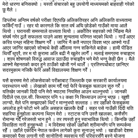
मेरो धारणा बनिसक्यो । यस्तो संचारको बहु उपयोगी माध्ययमको बाहवाही गरेको
छु मैले ।
डिप्लोमा अन्तिम वर्षको परीक्षा दिएपछि अलिकतिरहर अनि अलिकति वाध्यतामा
फर्किएँ गाउँ । रहर यो कारणले कि सात वर्ष अघि छोडेको गाउँको माया आलै
थियो । घरायसी समस्याले वाध्यता थियो । अर्कोतिर सहरको त्यो भिँडमा मैले
संघर्ष गरेर ठूलै सफलता पाउने आशा शुन्यतामा परिणत भएको थियो । गाउँ आएर
करिव पन्ध्र महिना शिक्षण गरेँ । जागिर नै कतै नपाएर विवश भएर आफ्नो गाउँ
आएर जागिर खाएको सोच्दथे केही औँलामा गन्न सकिनेले बाहेक । हामी पीडित
थियौँ थुप्रै, तर म यो कुरामा अलि बढी नै खुलेर लागेँ । मलाई समग्रमा रुचाइएन
। श्रम शोषणको विरुद्ध आवाज उठाउँदा रुचाइदैन भने मेरो भन्नु केही छैन । मैले
आफ्नो मेहनतको कदर हुने ठाउँको खोजी गर्न थालेँ । प्रतिस्पर्धाबाट छानिएर
सदरमुकाम नजिकै फेरि अर्को विद्यालयमा शिक्षण गरेँ ।
यसै क्रममा मेरो लोकसेवाको परीक्षाबाट जिल्लाकै एक सरकारी कार्यालयमा
पदस्थापन भयो । लेखाको काम गर्दै गर्दा फेरि फेसबुक चलाउन सुरु गरेँ ।
यतिखेर जानकी दिदी पनि मेरो च्याटमा नियमित आउन थाल्नुभयो । जानकी
दिदीले एस.एल.सी. सिध्याएर पनि १२ कक्षा नि सिध्याउन लाग्नु भएछ । खुशी
लाग्यो, मैले पनि सम्झाएको थिएँ र मान्नुभयो सल्लाह । तर उहाँको फेसबुकमा
अपलोड हुने फोटो भने अलि असहज खालकै देखेँ । सहर पसे गाउँकी दिदी यति
सहरिया हुनुहोला कल्पना थिएन मेरो । स्टाटस पनि उस्तै खालका, कसैसँग
रोमान्स गर्दै गरेजस्तो भान हुने । तर त्यस्तो हुनु स्वाभाविक थियो । किनकि उहाँ
विवाहिता नारी हुनुहुन्थ्यो । म विदेशमा रहेको उहाँको श्रीमान्सँग पनि सम्पर्कमा
रहेँ । उहाँले एकदिन नेपाल फर्कन लागेको कुरा सुनाउनु भयो । खाडीको देशमा
कमाएको पैसा लगानी गरी सानोतिनो व्यवसाय गरी परिवारसँगै बस्ने योजना